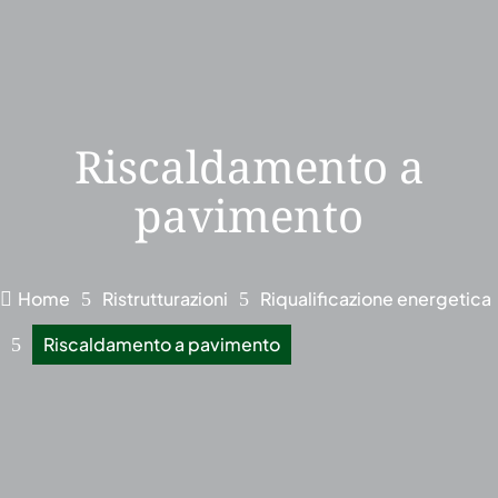
Riscaldamento a
pavimento
Home
Ristrutturazioni
Riqualificazione energetica

5
5
Riscaldamento a pavimento
5