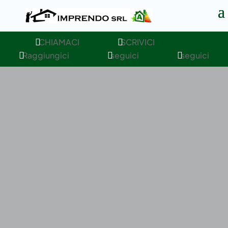
CHIAMACI
SCRIVICI


Raggiungici
seguici
seguici


