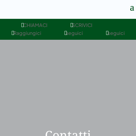
CHIAMACI
SCRIVICI


Raggiungici
seguici
seguici



Contatti