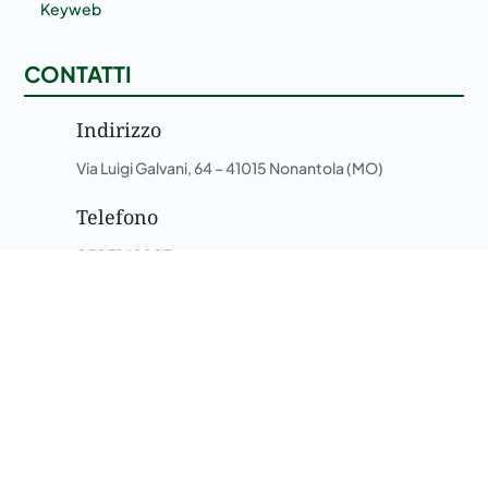
Keyweb
CONTATTI
Indirizzo
Via Luigi Galvani, 64 – 41015 Nonantola (MO)
Telefono
059 7140803
Email
info@imprendomodena.it
SU DI NOI