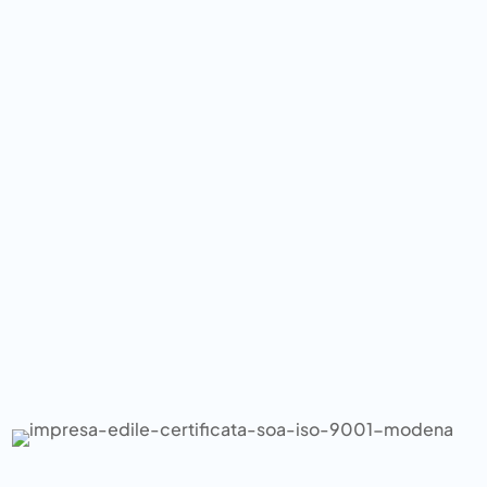
la
certificazione F-GAS
, ma anche la
certificazione
SOA
, che sottolinea la qualità aziendale e la possibilità
di partecipare agli appalti pubblici.
Cerchi un’impresa edile che si contraddistingua per il
suo essere affidabile e seria?
Scegli una realtà
certificata
come Imprendo!
Contattaci
per ottenere
maggiori informazioni o per richiedere un
preventivo
gratuito e senza impegno
.