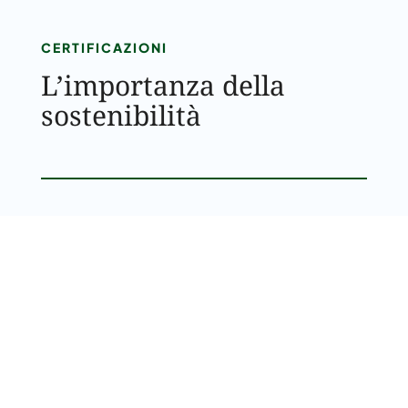
CERTIFICAZIONI
L’importanza della
sostenibilità
Imprendo impiega il proprio lavoro per poter
fare la
differenza nel rispetto dell’ambiente
: il nostro
mestiere ci consente di effettuare interventi di
riqualificazione energetica di altissima qualità.
Se desideri saperne di più, il nostro personale è a tua
completa disposizione.
Contattaci per interventi tra
Modena e il resto della provincia
.